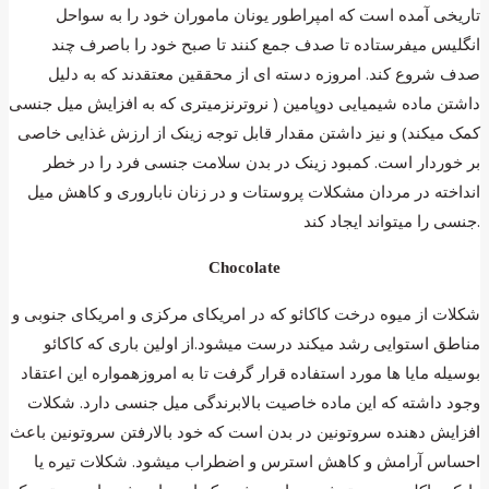
تاریخی آمده است که امپراطور یونان ماموران خود را به سواحل
انگلیس میفرستاده تا صدف جمع کنند تا صبح خود را باصرف چند
صدف شروع کند. امروزه دسته ای از محققین معتقدند که به دلیل
داشتن ماده شیمیایی دوپامین ( نروترنزمیتری که به افزایش میل جنسی
کمک میکند) و نیز داشتن مقدار قابل توجه زینک از ارزش غذایی خاصی
بر خوردار است. کمبود زینک در بدن سلامت جنسی فرد را در خطر
انداخته در مردان مشکلات پروستات و در زنان ناباروری و کاهش میل
جنسی را میتواند ایجاد کند.
Chocolate
شکلات از میوه درخت کاکائو که در امریکای مرکزی و امریکای جنوبی و
مناطق استوایی رشد میکند درست میشود.از اولین باری که کاکائو
بوسیله مایا ها مورد استفاده قرار گرفت تا به امروزهمواره این اعتقاد
وجود داشته که این ماده خاصیت بالابرندگی میل جنسی دارد. شکلات
افزایش دهنده سروتونین در بدن است که خود بالارفتن سروتونین باعث
احساس آرامش و کاهش استرس و اضطراب میشود. شکلات تیره یا