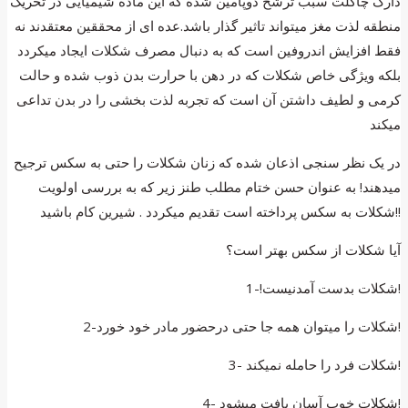
دارک چاکلت سبب ترشح دوپامین شده که این ماده شیمیایی در تحریک
منطقه لذت مغز میتواند تاثیر گذار باشد.عده ای از محققین معتقدند نه
فقط افزایش اندروفین است که به دنبال مصرف شکلات ایجاد میکردد
بلکه ویژگی خاص شکلات که در دهن با حرارت بدن ذوب شده و حالت
کرمی و لطیف داشتن آن است که تجربه لذت بخشی را در بدن تداعی
میکند
در یک نظر سنجی اذعان شده که زنان شکلات را حتی به سکس ترجیح
میدهند! به عنوان حسن ختام مطلب طنز زیر که به بررسی اولویت
شکلات به سکس پرداخته است تقدیم میکردد . شیرین کام باشید!!
آیا شکلات از سکس بهتر است؟
1-!شکلات بدست آمدنیست!
2-شکلات را میتوان همه جا حتی درحضور مادر خود خورد!
3- شکلات فرد را حامله نمیکند!
4- شکلات خوب آسان یافت میشود!