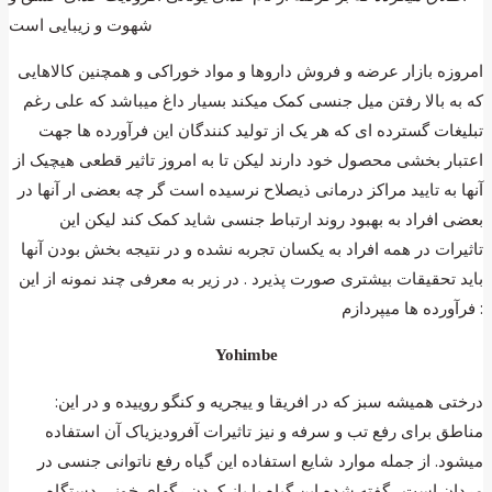
شهوت و زیبایی است
امروزه بازار عرضه و فروش داروها و مواد خوراکی و همچنین کالاهایی
که به بالا رفتن میل جنسی کمک میکند بسیار داغ میباشد که علی رغم
تبلیغات گسترده ای که هر یک از تولید کنندگان این فرآورده ها جهت
اعتبار بخشی محصول خود دارند لیکن تا به امروز تاثیر قطعی هیچیک از
آنها به تایید مراکز درمانی ذیصلاح نرسیده است گر چه بعضی ار آنها در
بعضی افراد به بهبود روند ارتباط جنسی شاید کمک کند لیکن این
تاثیرات در همه افراد به یکسان تجربه نشده و در نتیجه بخش بودن آنها
باید تحقیقات بیشتری صورت پذیرد . در زیر به معرفی چند نمونه از این
فرآورده ها میپردازم :
Yohimbe
:درختی همیشه سبز که در افریقا و ییجریه و کنگو روییده و در این
مناطق برای رفع تب و سرفه و نیز تاثیرات آفرودیزیاک آن استفاده
میشود. از جمله موارد شایع استفاده این گیاه رفع ناتوانی جنسی در
مردان است . گفته شده این گیاه با باز کردن رگهای خونی دستگاه