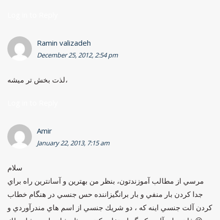
Log in to Reply
Ramin valizadeh
December 25, 2012, 2:54 pm
لذت بخش تر ميشه،
Log in to Reply
Amir
January 22, 2013, 7:15 am
سلام
مرسي از مطالب آموزندتون، بنظر من بهترين و آسانترين راه براي
جدا كردن بار منفي و بار برانگيزاننده حس جنسي در هنگام خطاب
كردن آلت جنسي اينه كه ، دو شريك جنسي از اسم هاي مندرآوردي و