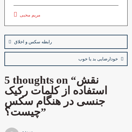
e
to
ai
ar
مریم محبی
b
d
l
e
o
o
Post
o
n
navigation
رابطه سکس و اخلاق
k
خودارضایی بد یا خوب
نقش
5 thoughts on “
استفاده از کلمات رکیک
جنسی در هنگام سکس
”
چیست؟
سوده