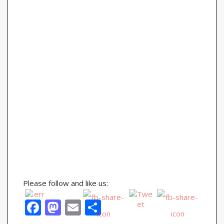
Please follow and like us:
F
M
E
S
ac
as
m
h