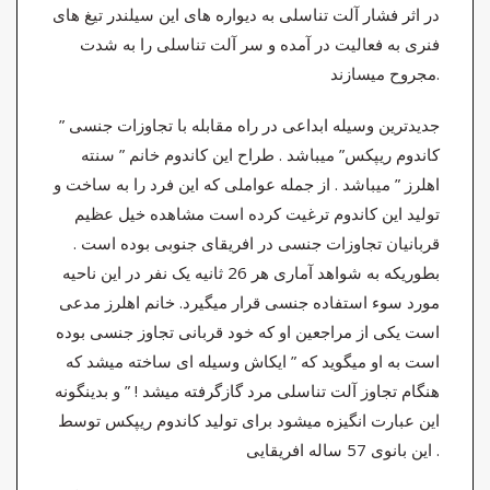
در اثر فشار آلت تناسلی به دیواره های این سیلندر تیغ های
فنری به فعالیت در آمده و سر آلت تناسلی را به شدت
مجروح میسازند.
جدیدترین وسیله ابداعی در راه مقابله با تجاوزات جنسی ”
کاندوم ریپکس” میباشد . طراح این کاندوم خانم ” سنته
اهلرز ” میباشد . از جمله عواملی که این فرد را به ساخت و
تولید این کاندوم ترغیت کرده است مشاهده خیل عظیم
قربانیان تجاوزات جنسی در افریقای جنوبی بوده است .
بطوریکه به شواهد آماری هر 26 ثانیه یک نفر در این ناحیه
مورد سوء استفاده جنسی قرار میگیرد. خانم اهلرز مدعی
است یکی از مراجعین او که خود قربانی تجاوز جنسی بوده
است به او میگوید که ” ایکاش وسیله ای ساخته میشد که
هنگام تجاوز آلت تناسلی مرد گازگرفته میشد ! ” و بدینگونه
این عبارت انگیزه میشود برای تولید کاندوم ریپکس توسط
این بانوی 57 ساله افریقایی .