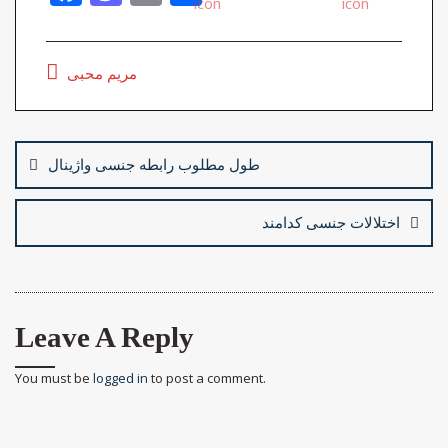
ac
as
m
h
e
to
ai
ar
مریم محبی
b
d
l
e
o
o
Post
o
n
navigation
طول مطلوب رابطه جنسی واژینال
k
اختلالات جنسی کدامند
Leave A Reply
You must be
logged in
to post a comment.