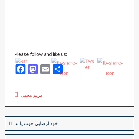
Please follow and like us:
F
M
E
S
ac
as
m
h
e
to
ai
ar
مریم محبی
b
d
l
e
o
o
Post
o
n
navigation
خود ارضایی خوب یا بد
k