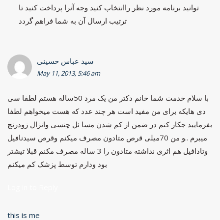
توانید برنامه مورد نظر راانتخاب کنید وجه آنرا پرداخت کنید تا
ترتیب ارسال آن به شما فراهم گردد
سید عباس حسینی
May 11, 2013, 5:46 am
با سلام خدمت شما خانم دکتر من یک مرد 50ساله هستم لطفا سی
دی هایکه برای من مفید است هر چند عدد که هست میخواهم لطفا
بفرمایید جکار کنم در ضمن از کم شدن مسا ئل چنسی وانزال زودرنچ
میبرم ..و من 70میلی قرص متادون مصرف میکنم وقرص سیدنافیل
وتادافیل هم اثری نداشته متادون را 3 ساله مصرف مکنم قبلا تیشتر
بود ودارم توسط پزشک کم میکنم
Log in to Reply
this is me