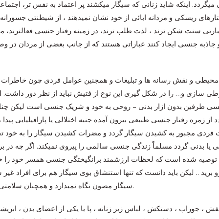
 میگردد. اینکه شاید زنانی که سیگار میکشند پر اعتماد به نفس تر، اجتما
فتارهای ریسکی و مردانه ابائی از خود نشان نمیدهند ، از شیطنتی جسورانه ب
عبارتی سنت شکن ترند ، لذت طلب ترند، در زمینه رفتار جنسی فعالترند، می
 جاذبه جنسی ایجاد کنند عباراتی هستند که از جانب بعضی از مردان در 
 محیطی و نقش رسانه ها و تبلیغات و همچنین عوامل فردی چون خاطرات 
 شرطی سازی و… را در شکل گیری این نوع از فتیش نباید از نظر دور داشت. 
نسی طرفین بدون ازار بدنی – روحی به خود و شریک جنسی است لیکن چن
د از زمره رفتار جنسی طبیعی بیرون آمده جنبه اختلالی یا پارافیلیایی پیدا م
ی مجبور به کشیدن سیگار گردد و مضرات کشیدن سیگار را به خود تحمیل
 یا بدنی گردد مسلماً زندگی جنسی سالمی را پیروی نمیکند. اگر چه در ب
 توصیه شده است که لحظات ارزشمند برانگیختگی جنسی همسر خود را خرا
فرو برید .. لیکن باید دانست که تنها استنشاق بوی سیگار هم برای افراد غی
سیگار مصون نگاه نمیدارد و همچنان سلامتی این افراد در معرض تهدید قرار دارد.
کفش ، جوراب ، دستکش ، لباس زیر زنانه ، پا یا یکی از اعضای بدن ، ابر