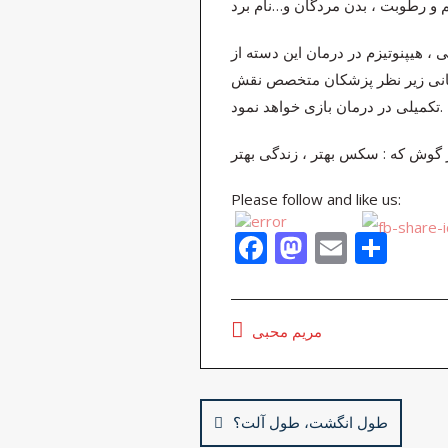
 ، هیپنوتیزم در درمان این دسته از
درمانی زیر نظر پزشکان متخصص نقش
تکمیلی در درمان بازی خواهد نمود.
 گوش که : سکس بهتر ، زندگی بهتر
Please follow and like us:
F
M
E
S
ac
as
m
h
e
to
ai
ar
مریم محبی
b
d
l
e
o
o
Post
o
n
طول انگشت، طول آلت؟
navigation
k