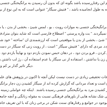
م این رفتاررسیده باشد بگونه ای که بدون آن رسیدن به برانگیختگی جنسی
رانگیختگی جنسی بیش از 6 ماه به طول انجامیده باشد ، ” فتیش سیگار” عنوانی است که به ای
انگیختگی جنسی به موازات رویت ، بو ، لمس شیئ ، بخشی از بدن ، یا م
نمیگردند. ” بت واره پرستی ” اصطلاح فارسی است که شاید بتوان متراد
ه ” شئ ، بخشی از بدن یا موقعیتی است که ارزشمندی ان “ساخته ” خود شخ
د. مردی که دارای ” فتیش سیگار ” است ، از رویت زنی که سیگار در دست
دن ، فرو بردن دود ، در دهان حبس نمودن بازدم دود و نهایتاً بازدم دود 
 یا نداشتن ، استفاده از نی سیگار یا عدم استفاده آن ، رژ لب داشتن ی
دیگر تاثیر گذار بر کم و کیف این نوع از برانگیختگی میشوند.
عات تحقیقی زیادی در دست نیست لیکن آنچه تا اکنون در پژوهش های علم
یع است و تعداد مردانی که گزارش کرده اند از سیگار کشیدن زن دچار بران
 کشیدن مرد به برانگیختگی جنسی رسیده باشند . اینکه چه عواملی زمین
ک نشانه هایی از باورهای فرهنگی نسبت به مقوله زنانگی و آنچه جامعه ا
وجود در جوامع و رفتارهای سنت شکن در برخی زنان که با این تعریف خاص 