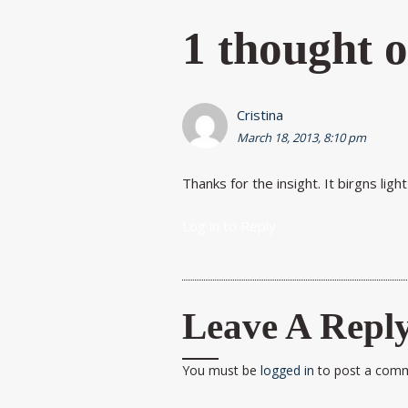
1 thought o
Cristina
March 18, 2013, 8:10 pm
Thanks for the insight. It birgns light
Log in to Reply
Leave A Repl
You must be
logged in
to post a comm