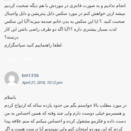
انجام ندادیم و به صورت فانتزی در موردش با هم دیگه صحبت کردیم.
میشه ازتن خواهش کنم در مورد سکس دابل پنتریشن و دابل واجینال
صحبت کنید .؟ ایا این سکس به بدن خانم صدمه میزنه؟آیا این سکس
لذت بسیار بیشتری داره ؟؟آیا اگه دو طرف راضی باشن این کار
درسته؟
لطفا راهنماییم کنید سپاسگزارم.
Log in to Reply
bm1356
April 21, 2016, 10:12 pm
باسلام
در مورد مطلب بالا خواستم بگم من حدود یازده ساله که ازدواج کردم
و همسرمو خیلی دوست دارم ولی چند وقته که همین احساس به من
دست داده و فکرمو مشغول کرده و احساس میکنم که منم علاقه پیدا
کردم که این موردو امتحان کنم ولی نمیدونم آیا درست هست و اگر