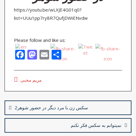
https://youtu.be/wLXJE4G01q0?
list=UUu1pp7ry8R7QufjDWiENvdw
Please follow and like us:
F
M
E
S
ac
as
m
h
e
to
ai
ar
مریم محبی
b
d
l
e
o
o
Post
o
n
navigation
2سکس زن با مرد دیگر در حضور شوهر
k
نمیتوانم به سکس فکر نکنم