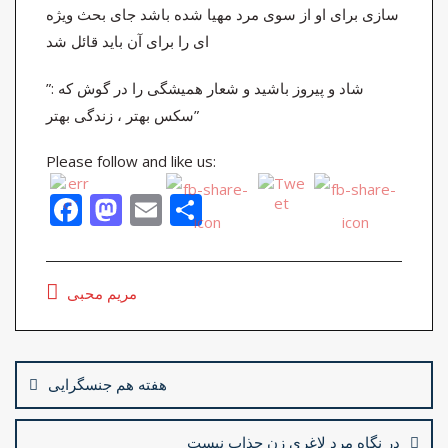
سازی برای او از سوی مرد مهیا شده باشد جای بحث ویژه
ای را برای آن باید قائل شد
شاد و پیروز باشید و شعار همیشگی را در گوش که :”
سکس بهتر ، زندگی بهتر”
Please follow and like us:
F
M
E
S
ac
as
m
h
e
to
ai
ar
مریم محبی
b
d
l
e
o
o
Post
o
n
navigation
هفته هم جنسگرایی
k
در نگاه مرد لاغری زن جذاب نیست