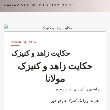
Skip
MARYAM MOHEBBI PH.D SEXOLOGIST
to
content
سکس در ادبیات
March 14, 2016
حکایت زاهد و کنیزک
حکایت زاهد و کنیزک
مولانا
زاهدی را یک زنی بد بس غیور
هم بد او را یک کنیزک هم‌چو حور