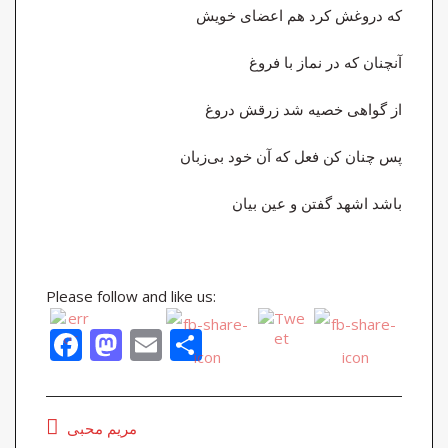
که دروغش کرد هم اعضای خویش
آنچنان که در نماز با فروغ
از گواهی خصیه شد زرقش دروغ
پس چنان کن فعل که آن خود بی‌زبان
باشد اشهد گفتن و عین بیان
Please follow and like us:
F
M
E
S
ac
as
m
h
e
to
ai
ar
مریم محبی
b
d
l
e