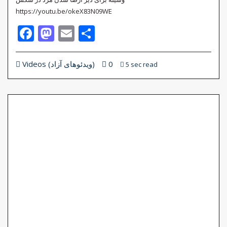
https://youtu.be/okeX83N09WE
Facebook
Mastodon
Email
Share
0
Videos (ویدئوهای آزاد)
5 sec read