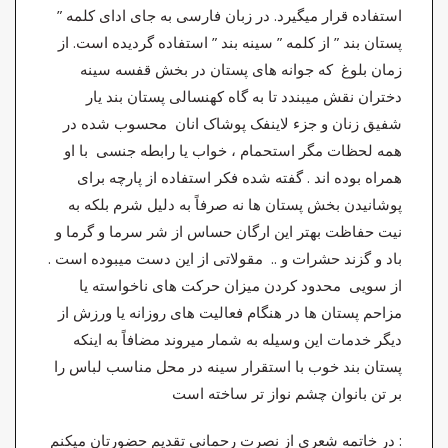
استفاده قرار میگیرد. در زبان فارسی به جای ادای کلمه ”
پستان بند ” از کلمه ” سینه بند ” استفاده گردیده است. از
زمان بلوغ که جوانه های پستان در بخش قفسه سینه
دختران نقش میبندد تا به گاه کهنسالی پستان بند یار
شفیق زنان و جزء لاینفک پوشاک انان محسوب شده در
همه لحظات مگر استحمام ، خواب یا رابطه جنسی با او
همراه بوده اند . گفته شده فکر استفاده از پارچه برای
پوشانیدن بخش پستان ها نه صرفاً به دلیل شرم بلکه به
نیت حفاظت بهتر این ارگان حساس از شر سرما و گرما و
باد و گزند حشرات و .. مقولاتی از این دست میبوده است .
از سویی محدود کردن میزان حرکت های ناخواسته یا
مزاحم پستان ها در هنگام فعالیت های روزانه یا ورزش از
دیگر خدمات این وسیله به شمار میروند مضافاً به اینکه
پستان بند خوب با استقرار سینه در محل مناسب لباس را
بر تن بانوان چشم نواز تر ساخته است
در خاتمه شعری از نصرت رحمانی تقدیم حضورتان میکنم :