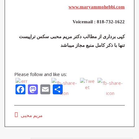
www.maryammohebbi.com
Voicemail : 818-732-1622
کپی برداری از مطالب دکتر مریم محبی سکس تراپیست
تنها با ذکر کامل منبع مجاز میباشد
Please follow and like us:
F
M
E
S
ac
as
m
h
e
to
ai
ar
مریم محبی
b
d
l
e
o
o
o
n