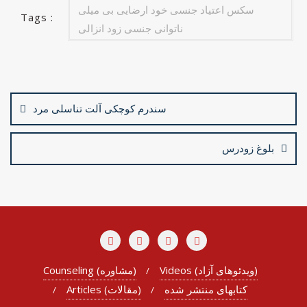
سکس اعتیاد جنسی خود ارضایی بی میلی
k
Tags :
ناتوانی جنسی زود انزالی
Post
navigation
سندرم کوچکی آلت تناسلی مرد
بلوغ زودرس
Videos (ویدئوهای آزاد)
Counseling (مشاوره)
کتابهای منتشر شده
Articles (مقالات)