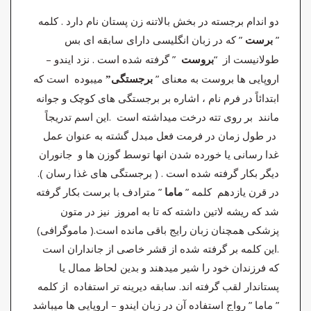
دو اندام برجسته در بخش بالاتنه زن پستان نام دارد . کلمه
”
” که در زبان انگلیسی دارای سابقه ای بس
برست
طولانیست از “
” گرفته شده است . نزد ایندو –
بروست
اروپایی ها بروست به معنای ”
میبوده است که
برجستگی”
ابتدائاً در فرم نام ، اشاره بر برجستگی های کوچک و جوانه
مانند بر روی تته درخت میداشته است .این اسم تدریجاً
در طول زمان در فرمت فعل مبدل گشته به عنوان عمل
غدا رسانی یا خورده شدن انها توسط گوزن ها و جانوران
دیگر بکار گرفته شده است . ( برجستگی های غذا رسان ).
در قرن یازدهم کلمه ”
” مترادف با برست بکار گرفته
ماما
شد که ریشه لاتین داشته که تا به امروز نیز در متون
پزشکی همچنان زبان رایج باقی مانده است.( ماموگرافی)
.این کلمه بر گرفته شده از قشر خاصی از جانداران است
که فرزندان خود را شیر میدهند و بدین لحاظ ممال یا
پستاندار لقب گرفته اند. سابقه دیرینه تر استفاده از کلمه
” ماما ” رواج استفاده آن در زبان ایندو – اروپایی ها میباشد