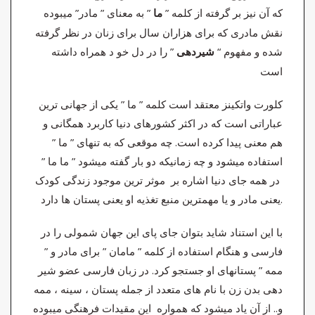
که آن نیز بر گرفته از کلمه ”
” به معنای ” مادر” میبوده
ما
نقش مادری که برای هزاران سال برای زنان در نظر گرفته
شده و مفهوم “
” را در دل خو د همراه داشته
شیردهی
است
کلورت واتکینز معتقد است کلمه ” ما ” یکی از جهانی ترین
عباراتی است که در اکثر کشورهای دنیا کاربرد همگانی و
هم معنی پیدا کرده است. چه موقعی که به تنهای ” ما ”
استفاده میشود و چه زمانیکه دو بار گفته میشود ” ما ما ”
در همه جای دنیا اشاره بر موثر ترین موجود زندگی کودک
یعنی مادر و یا مهمترین منبع تغذیه او یعنی پستان ها دارد.
با این استناد شاید بتوان جای پای این جهان شمولی را در
فارسی و هنگام استفاده از کلمه ” مامان ” برای مادر و ”
ممه ” پستانهای او جستجو کرد. در زبان فارسی عضو شیر
دهی بدن زن با نام های متعدد از جمله پستان ، سینه ، ممه
و.. از آن یاد میشود که همواره این مقیدات فرهنگی میبوده