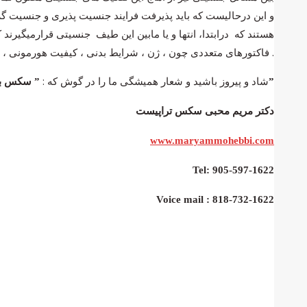
و این درحالیست که باید پذیرفت فرایند جنسیت پذیری و جنسیت گز
هستند که درابتدا، انتها و یا مابین این طیف جنسیتی قرارمیگیرن
فاکتورهای متعددی چون ، ژن ، شرایط بدنی ، کیفیت هورمونی ، انتخابات فردی ، فشارهای محیطی و اجتماعی قابلیت تغییر یا تثبیت پیدا مینماید .
شاد و پیروز باشید و شعار همیشگی ما را در گوش که :
” سکس بهتر ، زندگی بهتر”
دکتر مریم محبی سکس تراپیست
www.maryammohebbi.com
Tel: 905-597-1622
Voice mail : 818-732-1622