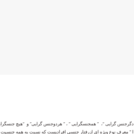
گرجنس گرایی “، ” همجنسگرایی ” ، ” هردوجنس گرایی” و “هیچ جنسگرایی”
ا ” معرف نوع ویژه ای ازرفتار جنسی افرادیست که نسبت به همه جنسیت و