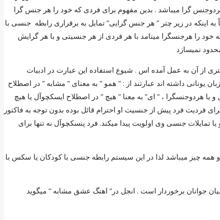
جنس گرا میباشد . بدین مفهوم برای فردی که خود را هر جنس گرا
اینکه در زیر چتر ” هر جنس گرایی” تمایل به برقراری رابطه جنسی با
خود را هرجنسگرا مینامد با هر فردی از هر جنسیتی و با هر گرایش
 معنای ” همه ” یا ” هر ” میباشد از سالهای 1900 به این سو کاربرد کلامی بیشتری از آن به عمل آمده اس . شیوع استفاده این عبارت در ادبیات
نانی داشته اند عبارتند از : ” همو ” به معنای ” مشابه ” در اصطلاح
 یا هردوجنسگرا ، ” ای” به معنا ” هیچ ” در اصطلاح ایسکچوآل یا هیچ
ای فردیت فرد پیش از جنسیت او احترام قائل بوده بدون توجه به فاکتور
تمایلات جنسی وی اولویت پیدا میکند. فرد پنسکچوآل نه تنها برای
مه چیز میباشد لذا در این سیستم رابطه جنسی با کودکان یا سکس با