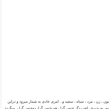
، زن ، مرد ، سیاه ، سفید و… امری عادی به شمار میرود و دراین
جبور به پذیرش لقب دگر جنس گرا ، هم جنس گرا، دوجنس گرا ، میگردد