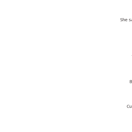
She s
B
Cu