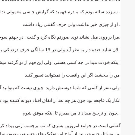
سیزده ساله بودم که مادرم فهمید که گرایش جنسی معمولی ندارم ،
او از چیزی خبر نداشت ولی حرف گفتنی زیاد داشت ،
مرا بر روی مبل نشاند توی صورتم نگاه کرد و گفت : در جهنم سوخته خواهی شد یا ازایدز خواهی مرد،
الان شاید خنده دار به نظر آید ولی در 13 سالگی حرف دردناکی بود.
اینکه خودت میدانی چه کسی هستی ولی این فهم از تو گرفته میشود.
من را ببخشید اگر این واقعیت را نمیتوانید تصور کنید.
ولی تنفر از کسی که شما دوستش دارید چیزی نیست که بتوانید آنرا هضم نمایید.
انکار یک فاجعه بود چون هر چه بعد از اتفاق افتاد دیوانه کننده بود 
چون او ترجیح میداد تا من بمیرم تا اینکه موفق شوم…
گفتنی است در جوامع امروزین بشری که تب برچسب زنی بیداد کرده
بین مسائل جنسیتی نیز از آماج این تفکیک های جنسیتی مصون نما