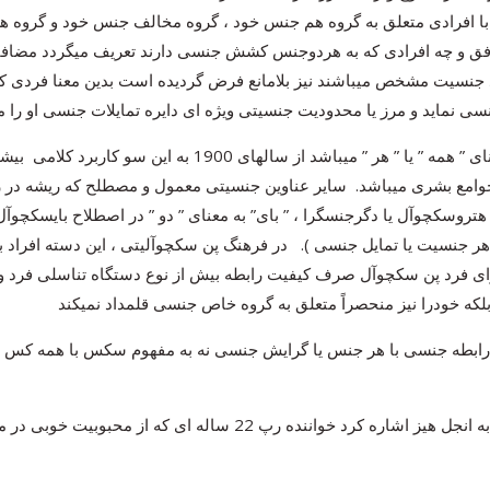
فرادی متعلق به گروه هم جنس خود ، گروه مخالف جنس خود و گروه هردو
 و چه افرادی که به هردوجنس کشش جنسی دارند تعریف میگردد مضافاً به 
د جنسیت مشخص میباشند نیز بلامانع فرض گردیده است بدین معنا فردی که 
اصطلاح ” پن سکچوآل ” که الهام گرفته از کلمه یونانی ” پن ” به
ع بشری میباشد. سایر عناوین جنسیتی معمول و مصطلح که ریشه در زبان یو
روسکچوآل یا دگرجنسگرا ، ” بای” به معنای ” دو ” در اصطلاح بایسکچوآل و
 هر جنسیت یا تمایل جنسی ). در فرهنگ پن سکچوآلیتی ، این دسته افراد بر
ی فرد پن سکچوآل صرف کیفیت رابطه بیش از نوع دستگاه تناسلی فرد و یا 
ه خودرا نیز منحصراً متعلق به گروه خاص جنسی قلمداد نمیکند
رابطه جنسی با هر جنس یا گرایش جنسی نه به مفهوم سکس با همه کس و ه