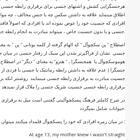
هرجنسگرایی کشش و اشتهای جنسی برای برقراری رابطه جنسی با ا
اطلاق مینماید علاقه به داشتن سکس چه با جنس مخالف ، چه موافق
افرادی که جنسیت خود را عوض نموده اند یا افرادی که اصولاً فاق
جنسی و یا بدون جنسیت خاص ، میتواند مبادرت به انجام رابطه جنسی نماید و مرز یا محدودیت جنسیتی ویژه ای دایره تمایلات جنسی او را محدود نمیسازد.
جنسی نشان از فراگیرتر شدن این سبک از رفتار جنسی در میان جوام
هوموسکچوآل یا همجنسگرا ، ” هترو” به معنای ” دیگر” در اصطلاح هت
جنسگرا ( عدم علاقه به داشتن رابطه رمانتیک یا جنسی با فردی از
جنسیت مبادرت به برقراری رابطه جنسی مینمایند روشنتر انکه برا
برقراری رابطه جنسی جنسیت شریک جنسی را ملاک قرار نمیدهد بلک
در شرح کاملتر فرهنگ پنسکچوآلیتی گفتنی است میل به برقراری 
حیوانات شامل نمیگردد.
در میان زمره افرادی که خود را پنسکچوآل قلمداد میکنند میتوان به انجل هیز اشاره کرد خواننده رپ 22 ساله ای که از محبوبیت خوبی در میان جوانان برخوردار است . انجل در” اهنگ عشق مشابه ” میگوید :
At age 13, my mother knew I wasn’t straight