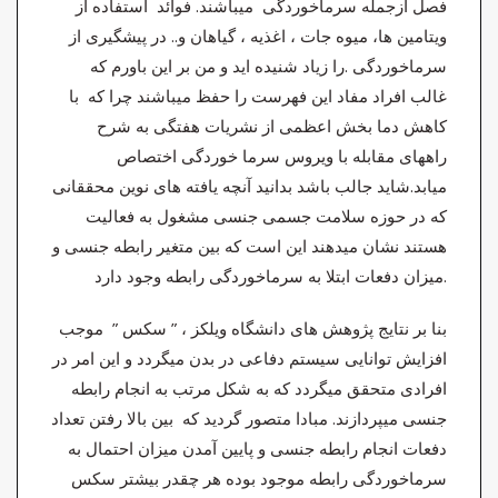
فصل ازجمله سرماخوردگی میباشند. فوائد استفاده از
ویتامین ها، میوه جات ، اغذیه ، گیاهان و.. در پیشگیری از
سرماخوردگی .را زیاد شنیده اید و من بر این باورم که
غالب افراد مفاد این فهرست را حفظ میباشند چرا که با
کاهش دما بخش اعظمی از نشریات هفتگی به شرح
راههای مقابله با ویروس سرما خوردگی اختصاص
میابد.شاید جالب باشد بدانید آنچه یافته های نوین محققانی
که در حوزه سلامت جسمی جنسی مشغول به فعالیت
هستند نشان میدهند این است که بین متغیر رابطه جنسی و
میزان دفعات ابتلا به سرماخوردگی رابطه وجود دارد.
بنا بر نتایج پژوهش های دانشگاه ویلکز ، ” سکس ” موجب
افزایش توانایی سیستم دفاعی در بدن میگردد و این امر در
افرادی متحقق میگردد که به شکل مرتب به انجام رابطه
جنسی میپردازند. مبادا متصور گردید که بین بالا رفتن تعداد
دفعات انجام رابطه جنسی و پایین آمدن میزان احتمال به
سرماخوردگی رابطه موجود بوده هر چقدر بیشتر سکس