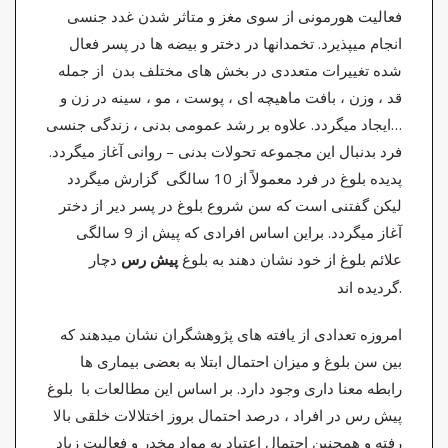
فعالیت هورمونی از سوی مغز و متاثر شدن غدد جنسی
انجام میپذیرد. تخمدانها در دختر و بیضه ها در پسر فعال
شده تغییرات متعددی در بخش های مختلف بدن از جمله
قد ، وزن ، بافت ماهیچه ای ، پوست ، مو ، سینه در زن و
…ایجاد میگردد. علاوه بر رشد عمومی بدنی ، زندگی جنسی
فرد بدنبال این مجموعه تحولات بدنی – روانی آغاز میگردد.
پدیده بلوغ در فرد معمولاً از 10 سالگی گزارش میگردد
لیکن گفتنی است که سن شروع بلوغ در پسر دیر از دختر
آغاز میگردد. براین اساس افرادی که پیش از 9 سالگی
علائم بلوغ از خود نشان دهند به بلوغ
دچار
پیش رس
گردیده اند.
امروزه تعدادی از یافته های پژوهشگران نشان میدهند که
بین سن بلوغ و میزان احتمال ابتلا به بعضی بیماری ها
رابطه معنا داری وجود دارد. بر اساس این مطالعات با بلوغ
پیش رس در افراد ، درصد احتمال بروز اختلالات خلقی بالا
رفته و همچنین احتمال اعتیاد به مواد مخدر و فعالیت زیاد