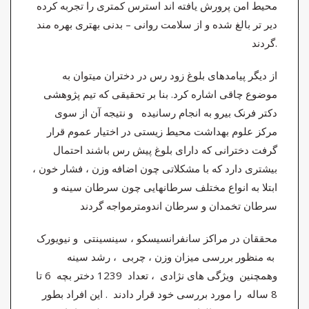
محیط امن پرورش یافته اند استرس کمتری را تجربه کرده
دیر تر بالغ شده و از سلامت روانی – بدنی بهتری بهره مند
گردند.
از دیگر پیامدهای بلوغ زود رس در دختران میتوان به
موضوع چاقی اشاره کرد. بنا بر تحقیقی که تیم پژوهشی
دکتر فرنک بیرو به انجام رسانیده و نتیجه آن از سوی
مرکز علوم بهداشت محیط زیستی در اختیار عموم قرار
گرفت دخترانی که دارای بلوغ پیش رس باشند احتمال
بیشتری دارد که با مشکلاتی چون اضافه وزن ، فشار خون ،
ابتلا به انواع مختلف سرطانهایی چون سرطان سینه و
سرطان تخمدان و سرطان اندومترمواجه گردند
محققان در مراکز سانفرانسیسکو ، سینسینتی و نیویورک
به منظور بررسی میزان وزن ، چربی ، رشد سینه
وهمچنین ویژگی های نژادی ، تعداد 1239 دختر بچه 6 تا
8 ساله را مورد بررسی خود قرار دادند . این افراد بطور