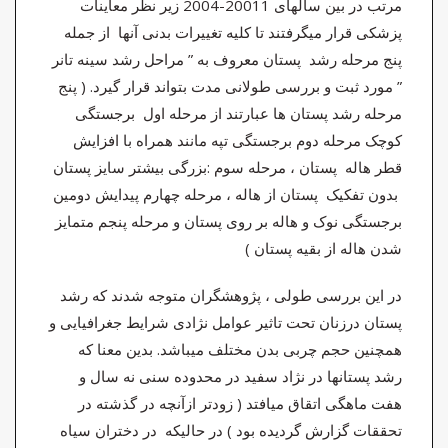
مرتب در بین سالهای 20011-2004 زیر نظر معاینات
پزشکی قرار میگرفتند تا کلیه تغییرات بدنی آنها از جمله
پنج مرحله رشد پستان معروف به ” مراحل رشد سینه تانر
” مورد ثبت و بررسی طولانی مدت بتواند قرار گیرد. ( پنج
مرحله رشد پستان ها عبارتند از مرحله اول برجستگی
کوچک مرحله دوم برجستگی تپه مانند همراه با افزایش
قطر هاله پستان ، مرحله سوم :بزرگی بیشتر سایز پستان
بدون تفکیک پستان از هاله ، مرحله چهارم پیدایش دومین
برجستگی نوک و هاله بر روی پستان و مرحله پنجم متمایز
شدن هاله از بقیه پستان )
در این بررسی طولی ، پژوهشگران متوجه شدند که رشد
پستان درزنان تحت تاثیر عوامل نژادی شرایط جغرافیایی و
همچنین حجم چربی بدن مختلف میباشد. بدین معنا که
رشد پستانها در نژاد سفید در محدوده سنی نه سال و
هفت ماهگی اتقاق میافتد ( زودتر ازآنچه در گذشته در
تحققات گزارش گردیده بود ) در حالیکه در دختران سیاه