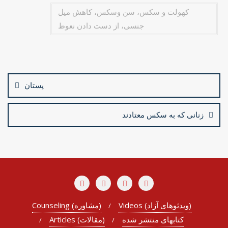
کهولت و سکس، سن وسکس، کاهش میل
جنسی، از دست دادن نعوظ
Post
navigation
پستان
زنانی که به سکس معتادند
Videos (ویدئوهای آزاد)
Counseling (مشاوره)
کتابهای منتشر شده
Articles (مقالات)