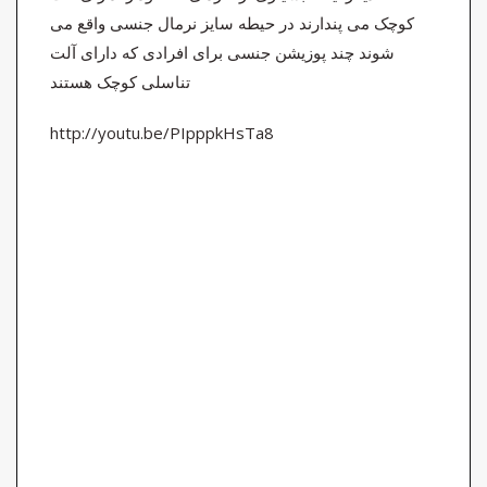
کوچک می پندارند در حیطه سایز نرمال جنسی واقع می
شوند چند پوزیشن جنسی برای افرادی که دارای آلت
تناسلی کوچک هستند
http://youtu.be/PIpppkHsTa8
ماساژ و بیداری حسی، نقش روغنها و لوسیون های مخصوص در بالا بردن کیفیت ماساژ
تحریک
جنسی شریک جنسی ایجاد میل جنسی ناتوانی جنسی مشکل نعوظ بی میلی جنسی
زودانزالی
کمبود تمایل جنسی انحرافات جنسی نقاط حساس بدن در ماساژقطره های افزایش دهنده
میل
جنسی ؛ افزایش دهنده های تمایل جنسی، سکس بیشتر با این سه قطره، سکس
بیشترزندگی
بهتر، چگونه میل جنسی خود را افزایش دهیم، سکس و سن،اطلاعات مفید جنسی، سکس و
شریک